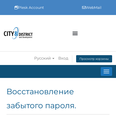
Plesk Account
WebMail
Русский
Вход
Просмотр корзины
Пере
Восстановление
забытого пароля.