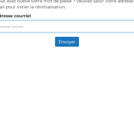
us avez oublié votre mot de passe ? Veuillez saisir votre adresse
il pour initier la réinitialisation.
resse courriel
Envoyer