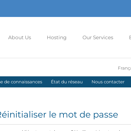
About Us
Hosting
Our Services
Franç
e de connaissances
État du réseau
Nous contacter
éinitialiser le mot de passe