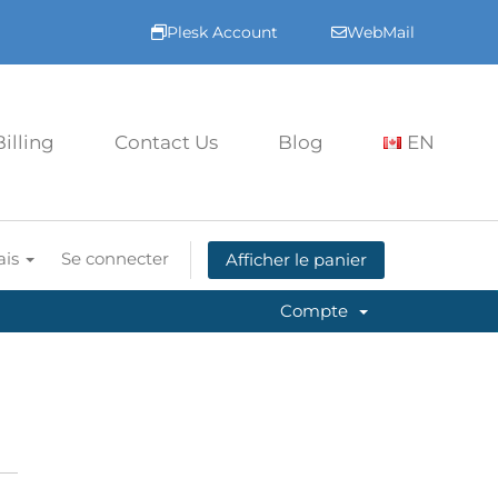
Plesk Account
WebMail
Billing
Contact Us
Blog
EN
ais
Se connecter
Afficher le panier
Compte