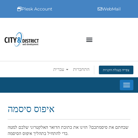
Plesk Account
WebMail
התחברות
עברית
צפייה בעגלת הקניות
ניווט
איפוס סיסמה
שכחתם את סיסמתכם? הזינו את כתובת הדואר האלקטרוני שלכם למטה
כדי להתחיל בתהליך איפוס הסיסמה.