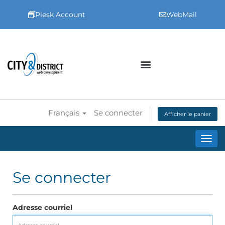
Plesk Account
WebMail
Français
Se connecter
Afficher le panier
Bascu
Se connecter
Adresse courriel