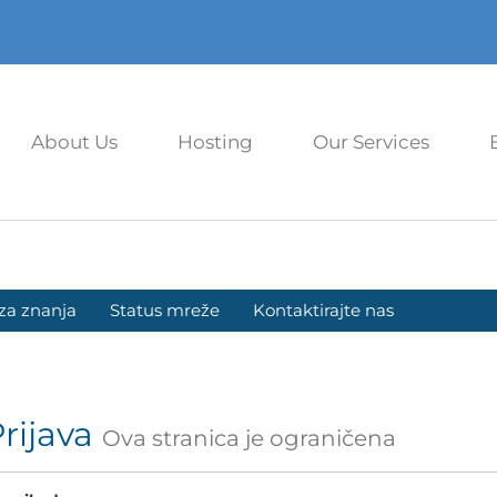
About Us
Hosting
Our Services
za znanja
Status mreže
Kontaktirajte nas
rijava
Ova stranica je ograničena