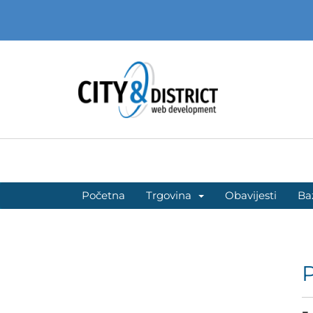
Početna
Trgovina
Obavijesti
Ba
P