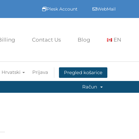
Plesk Account
WebMail
Billing
Contact Us
Blog
EN
Hrvatski
Prijava
Pregled košarice
Račun