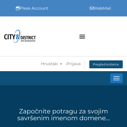
Plesk Account
WebMail
Hrvatski
Prijava
Pregled košarice
Preba
Započnite potragu za svojim
savršenim imenom domene...